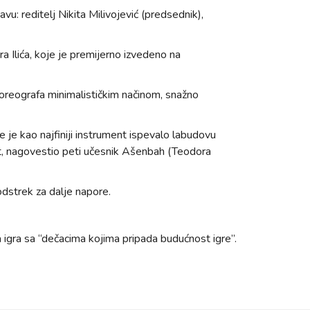
vu: reditelj Nikita Milivojević (predsednik),
a Ilića, koje je premijerno izvedeno na
koreografa minimalističkim načinom, snažno
je je kao najfiniji instrument ispevalo labudovu
kst, nagovestio peti učesnik Ašenbah (Teodora
odstrek za dalje napore.
 da igra sa “dečacima kojima pripada budućnost igre”.