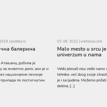
 2019.
politika.rs
03. 08. 2022.
vremeza.com
чна балерина
Malo mesto u srcu je
univerzum u nama
Атаљанц добила је
у за животно дело, али је и
Veliki plesači nisu veliki samo
ез националне пензије
tehnike, već zbog svoje strast
ој припада по постигнутим
je i sa ljudima. Možemo pričati
delima, […]