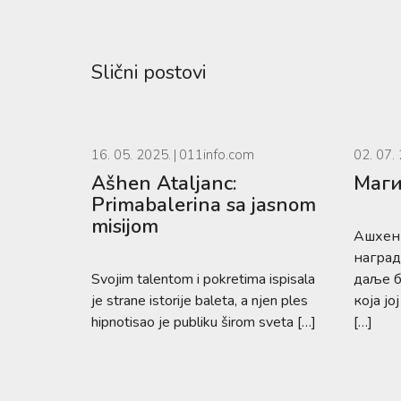
Slični postovi
16. 05. 2025.
011info.com
02. 07.
Ašhen Ataljanc:
Маги
Primabalerina sa jasnom
misijom
Ашхен 
наград
Svojim talentom i pokretima ispisala
даље б
je strane istorije baleta, a njen ples
која ј
hipnotisao je publiku širom sveta […]
[…]