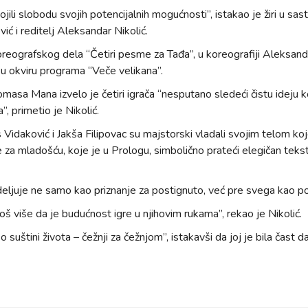
ili slobodu svojih potencijalnih mogućnosti”, istakao je žiri u sasta
ć i reditelj Aleksandar Nikolić.
reografskog dela “Četiri pesme za Tađa”, u koreografiji Aleksandr
 u okviru programa “Veče velikana”.
masa Mana izvelo je četiri igrača “nesputano sledeći čistu ideju 
, primetio je Nikolić.
s Vidaković i Jakša Filipovac su majstorski vladali svojim telom ko
je za mladošću, koje je u Prologu, simbolično prateći elegičan te
deljuje ne samo kao priznanje za postignuto, već pre svega kao p
oš više da je budućnost igre u njihovim rukama”, rekao je Nikolić.
 o suštini života – čežnji za čežnjom”, istakavši da joj je bila čast