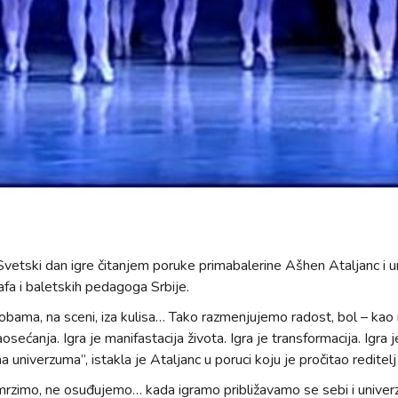
etski dan igre čitanjem poruke primabalerine Ašhen Ataljanc i u
afa i baletskih pedagoga Srbije.
bama, na sceni, iza kulisa… Tako razmenjujemo radost, bol – kao rit
osećanja. Igra je manifastacija života. Igra je transformacija. Igra
a univerzuma”, istakla je Ataljanc u poruci koju je pročitao reditel
 mrzimo, ne osuđujemo… kada igramo približavamo se sebi i univer