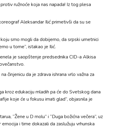
 protiv ružnoće koja nas napada! Iz tog plesa
oreograf Aleksandar Ilić primetivši da su se
ka koju smo mogli da dobijemo, da srpski umetnici
mo u tome”, istakao je Ilić.
nela je saopštenje predsednika CID-a Alkisa
čovečanstvo.
na činjenicu da je zdrava ishrana vrlo važna za
vega kroz edukaciju mladih pa će do Svetskog dana
fije koje će u fokusu imati glad”, objasnila je
arua, “Žene u D molu” i “Duga božićna večera”, uz
r emocija i time dokazali da zaslužuju vrhunska