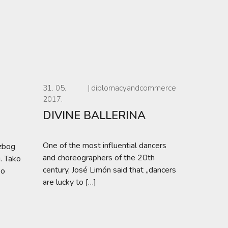
31. 05.
diplomacyandcommerce
2017.
DIVINE BALLERINA
One of the most influential dancers
 zbog
and choreographers of the 20th
i. Tako
century, José Limón said that „dancers
 o
are lucky to […]