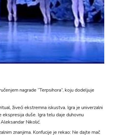
ručenjem nagrade “Terpsihora”, koju dodeljuje
ual, živeći ekstremna iskustva. Igra je univerzalni
 je ekspresija duše. Igra telu daje duhovnu
j Aleksandar Nikolić.
zalnim znanjima. Konfucije je rekao: Ne dajte mač