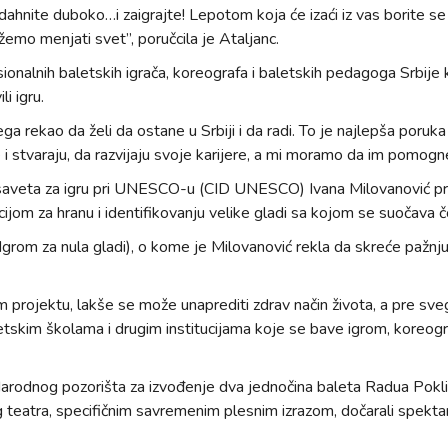
dahnite duboko…i zaigrajte! Lepotom koja će izaći iz vas borite se
ožemo menjati svet”, poručcila je Ataljanc.
onalnih baletskih igrača, koreografa i baletskih pedagoga Srbije k
i igru.
ega rekao da želi da ostane u Srbiji i da radi. To je najlepša poru
i stvaraju, da razvijaju svoje karijere, a mi moramo da im pomogne
veta za igru pri UNESCO-u (CID UNESCO) Ivana Milovanović pre
ijom za hranu i identifikovanju velike gladi sa kojom se suočava 
grom za nula gladi), o kome je Milovanović rekla da skreće pažnju 
om projektu, lakše se može unaprediti zdrav način života, a pre s
letskim školama i drugim institucijama koje se bave igrom, koreogra
arodnog pozorišta za izvođenje dva jednočina baleta Radua Poklit
og teatra, specifičnim savremenim plesnim izrazom, dočarali spekta