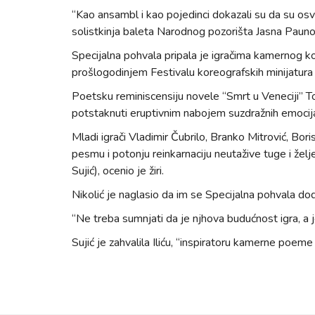
“Kao ansambl i kao pojedinci dokazali su da su osvoj
solistkinja baleta Narodnog pozorišta Jasna Paunovi
Specijalna pohvala pripala je igračima kamernog ko
prošlogodinjem Festivalu koreografskih minijatura
Poetsku reminiscensiju novele “Smrt u Veneciji” To
potstaknuti eruptivnim nabojem suzdražnih emocija”
Mladi igrači Vladimir Čubrilo, Branko Mitrović, Bori
pesmu i potonju reinkarnaciju neutažive tuge i žel
Sujić), ocenio je žiri.
Nikolić je naglasio da im se Specijalna pohvala do
“Ne treba sumnjati da je njhova budućnost igra, a j
Sujić je zahvalila Iliću, “inspiratoru kamerne poeme