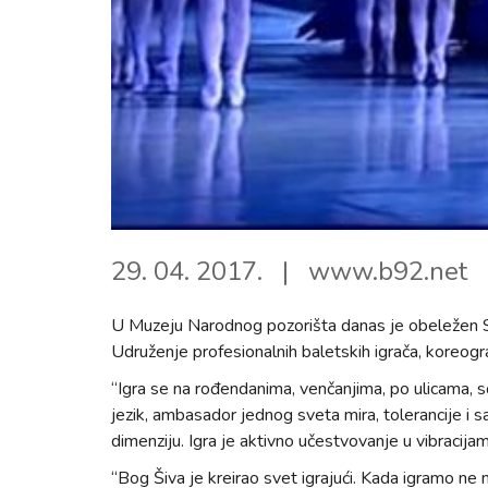
29. 04. 2017.
www.b92.net
U Muzeju Narodnog pozorišta danas je obeležen Sv
Udruženje profesionalnih baletskih igrača, koreogr
“Igra se na rođendanima, venčanjima, po ulicama, so
jezik, ambasador jednog sveta mira, tolerancije i sa
dimenziju. Igra je aktivno učestvovanje u vibracijam
“Bog Šiva je kreirao svet igrajući. Kada igramo ne