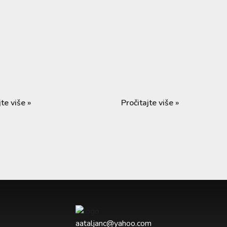
jte više »
Pročitajte više »
aataljanc@yahoo.com