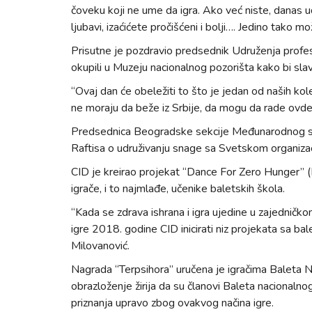
čoveku koji ne ume da igra. Ako već niste, danas u
ljubavi, izaćićete pročišćeni i bolji…. Jedino tako m
Prisutne je pozdravio predsednik Udruženja profesi
okupili u Muzeju nacionalnog pozorišta kako bi slavil
“Ovaj dan će obeležiti to što je jedan od naših kol
ne moraju da beže iz Srbije, da mogu da rade ovde 
Predsednica Beogradske sekcije Međunarodnog sa
Raftisa o udruživanju snage sa Svetskom organizac
CID je kreirao projekat “Dance For Zero Hunger” (I
igrače, i to najmlađe, učenike baletskih škola.
“Kada se zdrava ishrana i igra ujedine u zajedničk
igre 2018. godine CID inicirati niz projekata sa ba
Milovanović.
Nagrada “Terpsihora” uručena je igračima Baleta N
obrazloženje žirija da su članovi Baleta nacionaln
priznanja upravo zbog ovakvog načina igre.